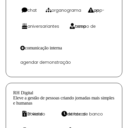
chat
organograma
pop-up
aniversariantes
tempo de casa
comunicação interna
agendar demonstração
RH Digital
Eleve a gestão de pessoas criando jornadas mais simples
e humanas
2º via do holerite
extrato de banco de horas