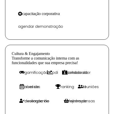
capacitação corporativa
agendar demonstração
Cultura & Engajamento
Transforme a comunicação interna com as
funcionalidades que sua empresa precisa!
gamificação
pdi
jornada do colaborador
nível de acessos
ranking
reuniões 1:1
avaliação de desempenho
lojinha de recompensas