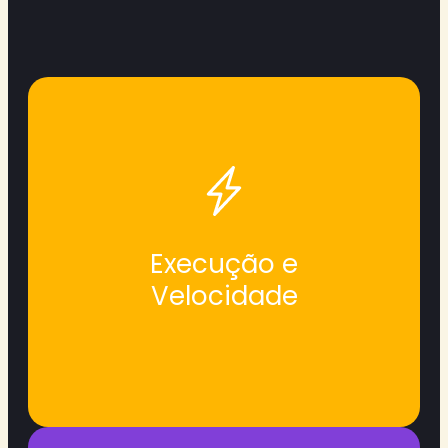
ver resultado antes que o café esfrie ☕.
importa e mão na massa rápido para
Execução e
Não é correria à toa. É foco no que
Velocidade