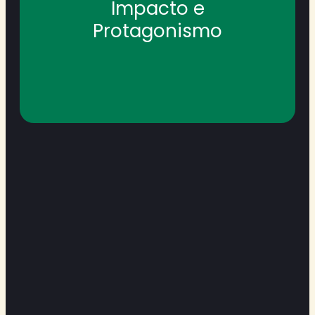
Impacto e
gente arregaça as mangas, pega pra
Nada de esperar que alguém resolva. A
Protagonismo