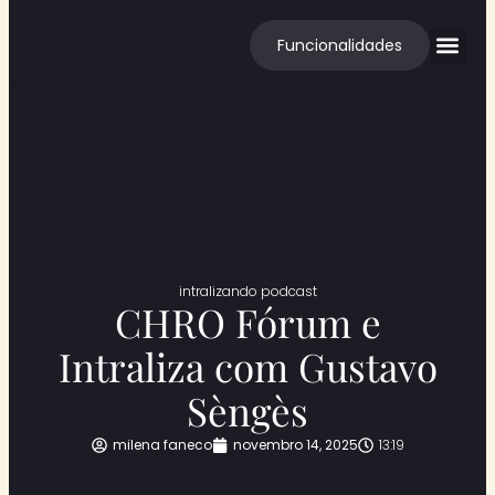
Funcionalidades
Cases de S
intralizando podcast
CHRO Fórum e
Intraliza com Gustavo
Sèngès
milena faneco
novembro 14, 2025
13:19