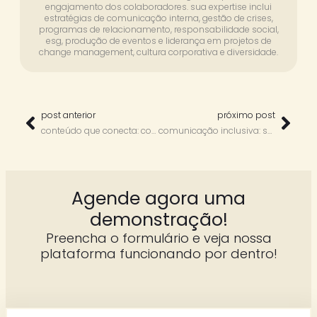
engajamento dos colaboradores. sua expertise inclui
estratégias de comunicação interna, gestão de crises,
programas de relacionamento, responsabilidade social,
esg, produção de eventos e liderança em projetos de
change management, cultura corporativa e diversidade.
post anterior
próximo post
conteúdo que conecta: como criar narrativas que fazem diferença — com paulo pontes
comunicação inclusiva: sua empresa se comunica por, para ou com todos? – com rodrigo chaves
Agende agora uma
demonstração!
Preencha o formulário e veja nossa
plataforma funcionando por dentro!