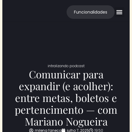
Funcionalidades
Cases de S
intralizando podcast
Comunicar para
expandir (e acolher):
entre metas, boletos e
pertencimento — com
Mariano Nogueira
milena faneco
julho 7, 2025
19:50