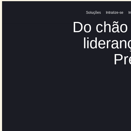
Soluções
Int
Do ch
lide