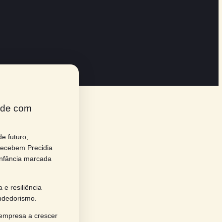
visão e diversidade com
endedorismo, visão de futuro,
co e Daniel Redaelli recebem Precidia