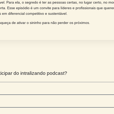
a da Silva, fundadora da PGI – Produção Gráfica Ilimitada,
iculdades em uma trajetória de liderança e inspiração.
amília, fé e trabalho, Precidia mostra como valores como tran
onstruir negócios sustentáveis e abrir espaço para mais 
sso, mostra como antecipar cenários e investir em consulto
a sustentável. Para ela, o segredo é ter as pessoas certas,
 a coisa certa. Esse episódio é um convite para líderes e p
de pessoas em diferencial competitivo e sustentável.
ay e não esqueça de ativar o sininho para não perder os pr