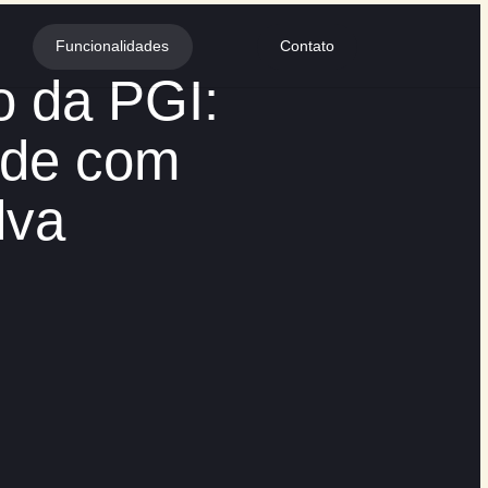
Funcionalidades
omando da PGI:
iversidade com
 da Silva