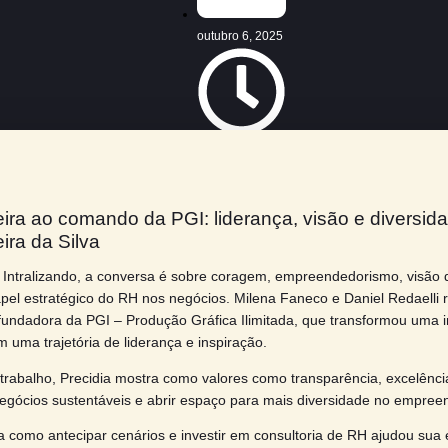
outubro 6, 2025
13:57
ão da feira ao comando da PGI: liderança, 
dia Ferreira da Silva
ódio 26 do Intralizando, a conversa é sobre coragem, empre
dade e o papel estratégico do RH nos negócios. Milena Fane