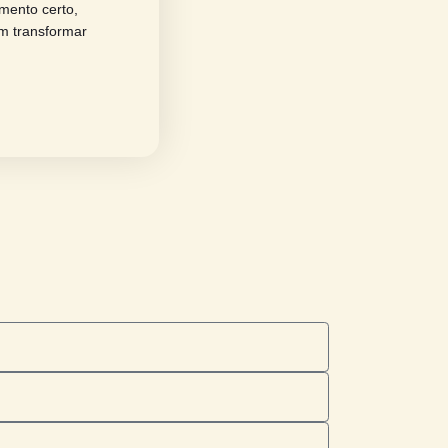
 que transformou uma infância marcada
sparência, excelência e resiliência
diversidade no empreendedorismo.
ria de RH ajudou sua empresa a crescer
 no lugar certo, no momento certo,
rofissionais que querem transformar
óximos.