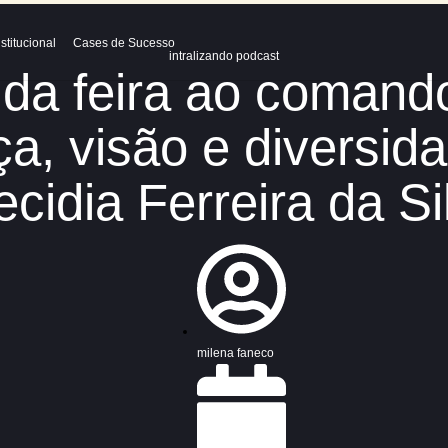
ralize-se
Institucional
Cases de Sucesso
intralizando podcast
ão da feira ao c
rança, visão e d
Precidia Ferreira
milena faneco