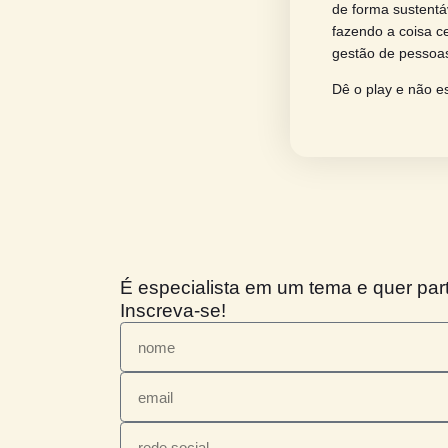
Ferreir
por dif
Entre f
podem c
Além di
de form
fazendo
gestão 
Dê o pl