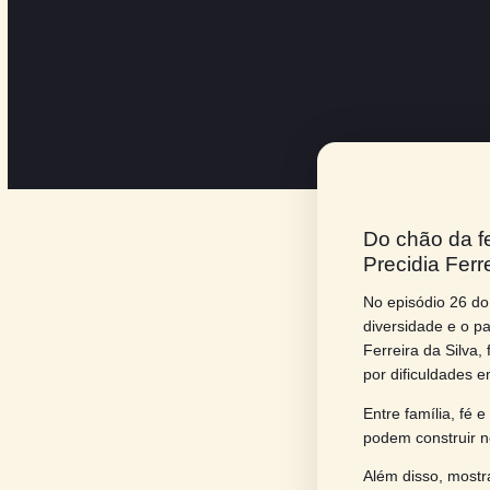
Do ch
Preci
No epis
diversi