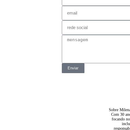
É especialista em u
Inscreva-se!