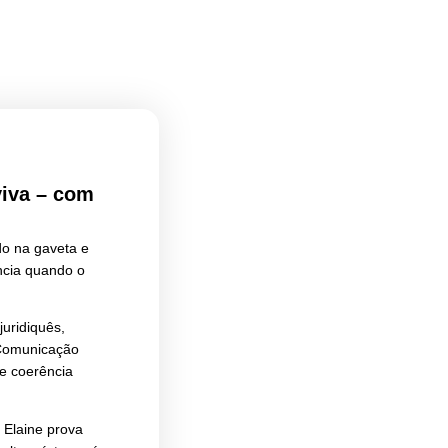
e em cultura viva – com
igo de Ética esquecido na gaveta e
Elaine Riscala, referência quando o
 ou errado”.