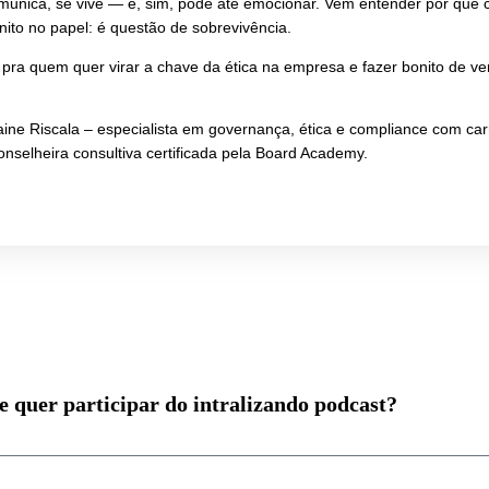
 tirar o compliance do papel e transformar em comportament
isa mesmo? (Spoiler: não!). Neste papo afiado e inspirado
rna e Compliance, quando atuam juntas, viram agentes estra
empresas.
mais de 27 anos de estrada, projetos globais e situações ca
ética se comunica, se vive — e, sim, pode até emocionar. Ve
 do que bonito no papel: é questão de sobrevivência.
 episódio é pra quem quer virar a chave da ética na empres
o play?
idada:
Elaine Riscala – especialista em governança, ética 
nacional, conselheira consultiva certificada pela Board Acad