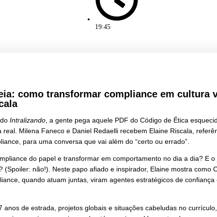
junho 23, 2025
19:45
ca na Veia: como transformar complianc
ine Riscala
pisódio 14 do
Intralizando
, a gente pega aquele PDF do Cód
 ele pra vida real. Milena Faneco e Daniel Redaelli recebem 
nto é compliance, para uma conversa que vai além do “certo