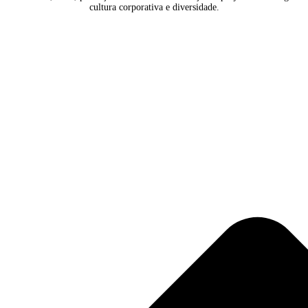
Sobre Milena Faneco
Com 30 anos de experiência em Comunicação Corporativa, atuou e
focando no fortalecimento da imagem corporativa e no engajament
inclui estratégias de comunicação interna, gestão de crises,
responsabilidade social, ESG, produção de eventos e liderança 
cultura corporativa e diversidade