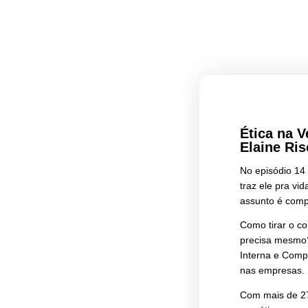
Éti
Ela
No e
traz
assu