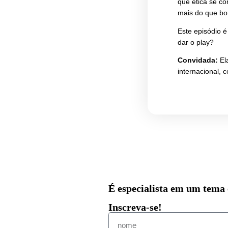
Como
prec
Inte
nas 
Com 
que 
mais
Este
dar 
Conv
inter