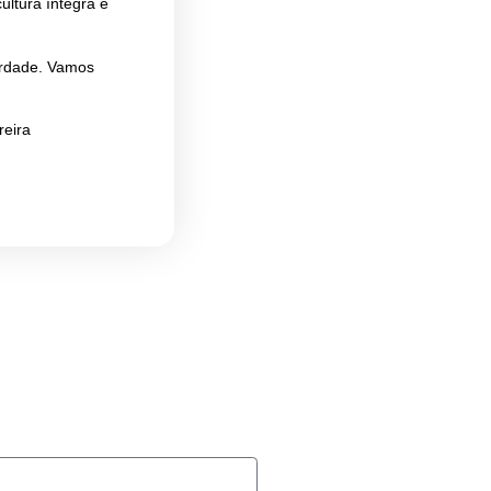
o no dia a dia? E o juridiquês,
r, Elaine mostra como Comunicação
tégicos de confiança e coerência
beludas no currículo, Elaine prova
m entender por que cultura íntegra é
a e fazer bonito de verdade. Vamos
e compliance com carreira
emy.