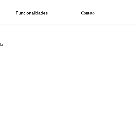
Funcionalidades
viva – com Elaine Riscala