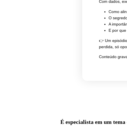
Edu
que
Nest
Unic
difer
Com 
👉 U
perd
Cont