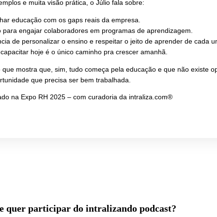
cação corporativa é “benefício extra”? 
 uma empresa quer construir?
e episódio gravado na EXPO RH, Milena Faneco recebe Júli
o Skill, para um papo certeiro sobre como a educação pode (
encial competitivo e até instrumento de transformação social
dados, exemplos e muita visão prática, o Júlio fala sobre:
Como alinhar educação com os gaps reais da empresa.
O segredo para engajar colaboradores em programas de 
A importância de personalizar o ensino e respeitar o jeito 
E por que capacitar hoje é o único caminho pra crescer am
m episódio que mostra que, sim, tudo começa pela educaçã
ida, só oportunidade que precisa ser bem trabalhada.
eúdo gravado na Expo RH 2025 – com curadoria da intrali