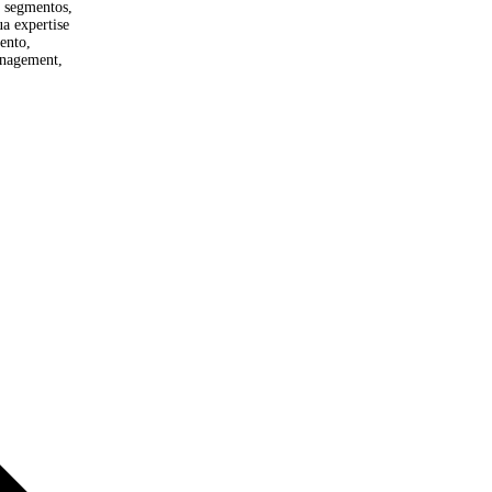
m empresas de diversos segmentos,
o dos colaboradores. Sua expertise
 programas de relacionamento,
em projetos de change management,
.