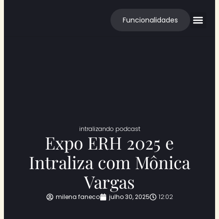
Funcionalidades
Cases de S
intralizando podcast
Expo ERH 2025 e
Intraliza com Mônica
Vargas
milena faneco
julho 30, 2025
12:02