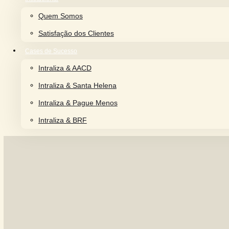
Comunidade Descubra Intraliza
Institucional
Quem Somos
Satisfação dos Clientes
Cases de Sucesso
Intraliza & AACD
Intraliza & Santa Helena
Intraliza & Pague Menos
Intraliza & BRF