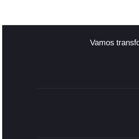
Soluções
Int
Vamos t