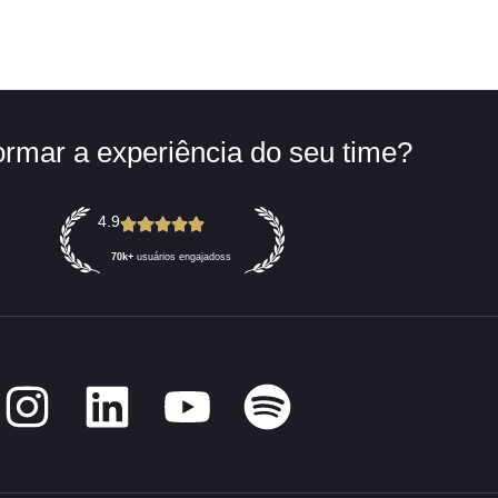
ralize-se
Institucional
Cases de Sucesso
ransformar a experiência do seu 
4.9
70k+
usuários engajadoss