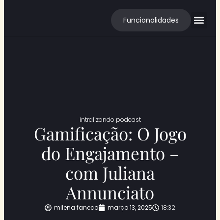
Funcionalidades
Cases de S
intralizando podcast
Gamificação: O Jogo
do Engajamento –
com Juliana
Annunciato
milena faneco
março 13, 2025
18:32