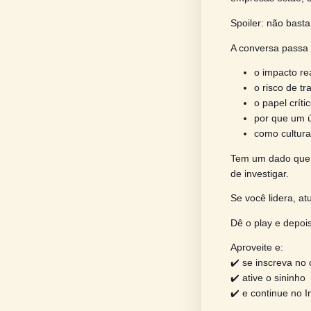
No novo
e por q
estraté
Recebem
empresa
Spoiler
A conve
o 
o 
o 
po
co
Tem um 