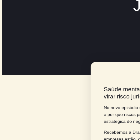
– c
Saúde
virar 