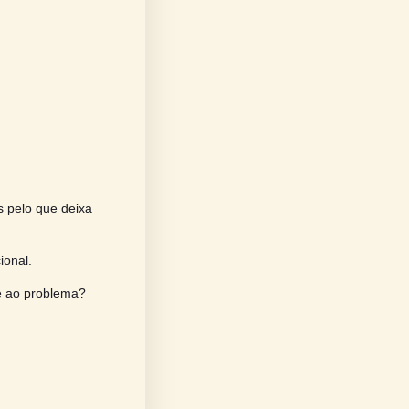
a: o que muda com a atualização da NR1
ara se tornarem uma responsabilidade
gueira para discutir o que poucas
o que acontece, mas pelo que deixa