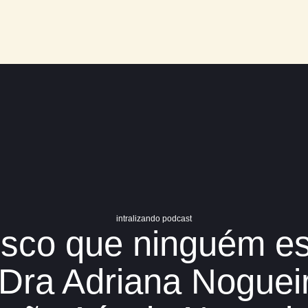
e Sucesso
intralizando podcast
o risco que ning