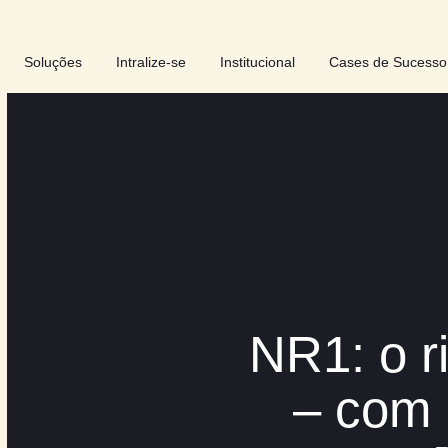
Soluções
Intralize-se
Institucional
Cases d
NR1: 