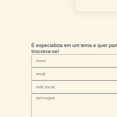
de inves
Se você
Dê o pl
Aprovei
✔️ se i
✔️ ative
✔️ e co
É especialista em um tema e qu