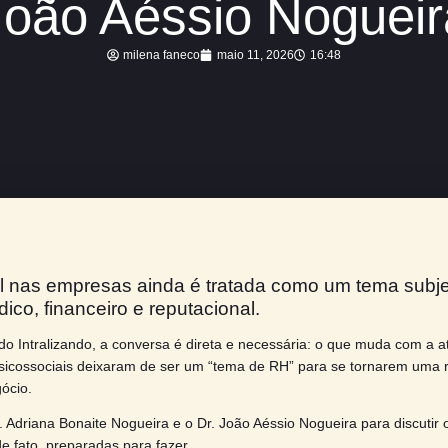
om Dra Adriana N
João Aéssio N
milena faneco
maio 11, 2026
 mental nas empresas ainda é tratada com
risco jurídico, financeiro e reputacional.