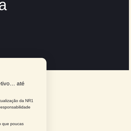
ogueira e Dr.
ogueira
16:48
o um tema subjetivo… até