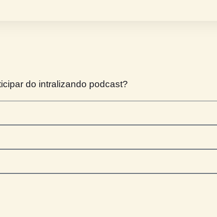
tigar.
 lidera, atua em RH, Comunicação ou gestão de cultura, ess
ay e depois responda com honestidade: sua empresa cuida
te e:
nscreva no canal
 o sininho
ntinue no Intralizando, porque essa conversa não termina aq
er participar do intralizando podcast?