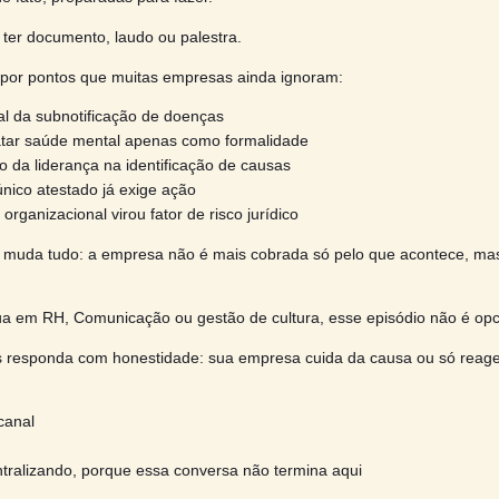
 episódio do Intralizando, a conversa é direta e necessári
ue riscos psicossociais deixaram de ser um “tema de RH” p
gica do negócio.
os a Dra. Adriana Bonaite Nogueira e o Dr. João Aéssio No
s estão, de fato, preparadas para fazer.
: não basta ter documento, laudo ou palestra.
rsa passa por pontos que muitas empresas ainda ignoram:
impacto real da subnotificação de doenças
risco de tratar saúde mental apenas como formalidade
papel crítico da liderança na identificação de causas
r que um único atestado já exige ação
mo cultura organizacional virou fator de risco jurídico
dado que muda tudo: a empresa não é mais cobrada só pel