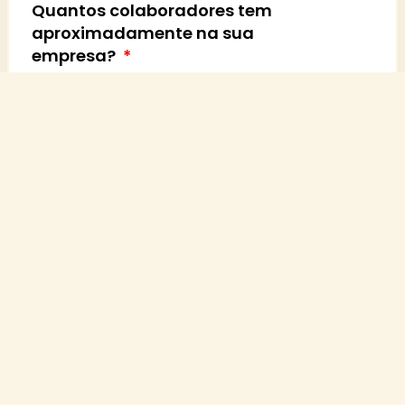
Quantos colaboradores tem
aproximadamente na sua
empresa?
Uhul, a última pergunta! 🙌 Em
quanto tempo sua empresa
pretende implementar essa