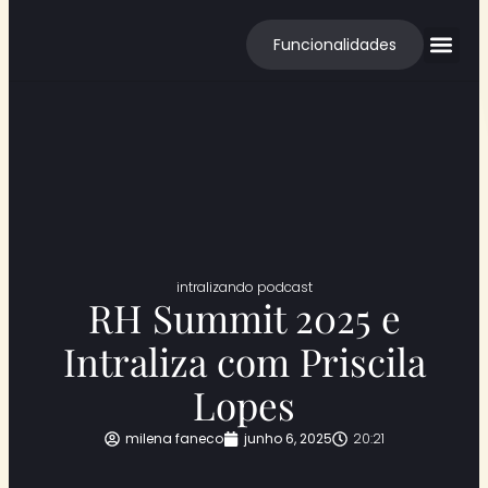
Funcionalidades
Cases de S
intralizando podcast
RH Summit 2025 e
Intraliza com Priscila
Lopes
milena faneco
junho 6, 2025
20:21