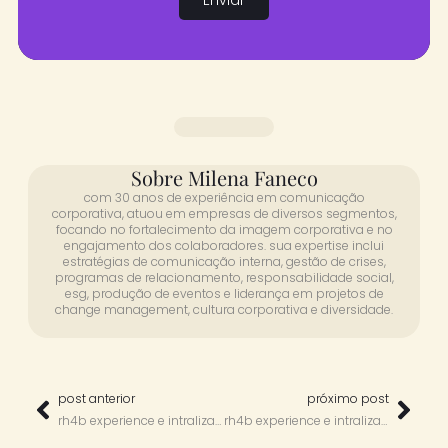
Sobre Milena Faneco
com 30 anos de experiência em comunicação
corporativa, atuou em empresas de diversos segmentos,
focando no fortalecimento da imagem corporativa e no
engajamento dos colaboradores. sua expertise inclui
estratégias de comunicação interna, gestão de crises,
programas de relacionamento, responsabilidade social,
esg, produção de eventos e liderança em projetos de
change management, cultura corporativa e diversidade.
post anterior
próximo post
rh4b experience e intraliza com mayra soares – intralizando por aí
rh4b experience e intraliza com mirella de souza balestero – intralizando por aí