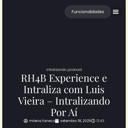
Funcionalidades
Cases de S
intralizando podcast
RH4B Experience e
Intraliza com Luis
Vieira – Intralizando
Por Aí
milena faneco
setembro 18, 2025
13:43