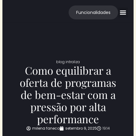
Funcionalidades
Cases de S
blog intraliza
Como equilibrar a
oferta de programas
de bem-estar com a
pressão por alta
performance
milena faneco
setembro 9, 2025
19:14