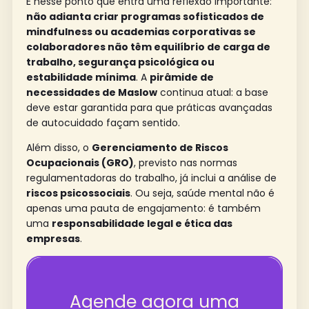
É nesse ponto que entra uma reflexão importante:
não adianta criar programas sofisticados de
mindfulness ou academias corporativas se
colaboradores não têm equilíbrio de carga de
trabalho, segurança psicológica ou
estabilidade mínima
. A
pirâmide de
necessidades de Maslow
continua atual: a base
deve estar garantida para que práticas avançadas
de autocuidado façam sentido.
Além disso, o
Gerenciamento de Riscos
Ocupacionais (GRO)
, previsto nas normas
regulamentadoras do trabalho, já inclui a análise de
riscos psicossociais
. Ou seja, saúde mental não é
apenas uma pauta de engajamento: é também
uma
responsabilidade legal e ética das
empresas
.
Agende agora uma