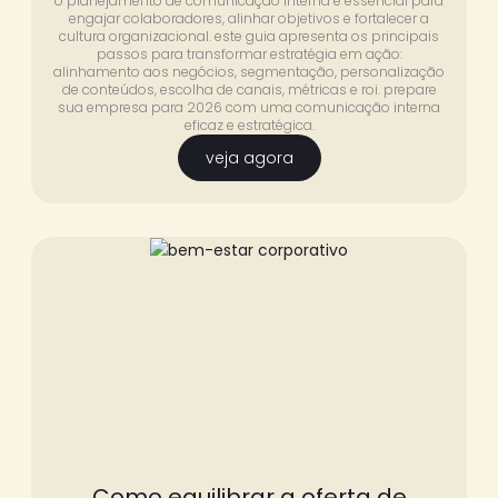
o planejamento de comunicação interna é essencial para
engajar colaboradores, alinhar objetivos e fortalecer a
cultura organizacional. este guia apresenta os principais
passos para transformar estratégia em ação:
alinhamento aos negócios, segmentação, personalização
de conteúdos, escolha de canais, métricas e roi. prepare
sua empresa para 2026 com uma comunicação interna
eficaz e estratégica.
veja agora
Como equilibrar a oferta de