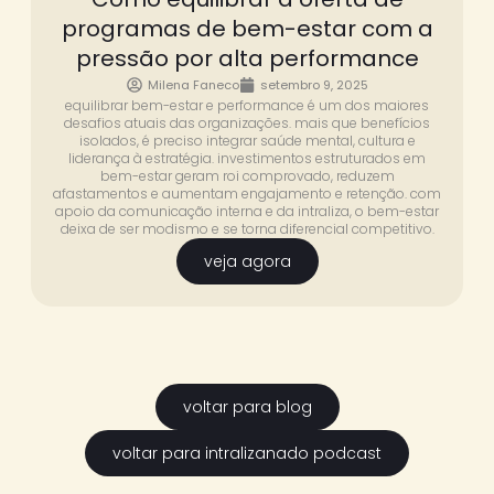
programas de bem-estar com a
pressão por alta performance
Milena Faneco
setembro 9, 2025
equilibrar bem-estar e performance é um dos maiores
desafios atuais das organizações. mais que benefícios
isolados, é preciso integrar saúde mental, cultura e
liderança à estratégia. investimentos estruturados em
bem-estar geram roi comprovado, reduzem
afastamentos e aumentam engajamento e retenção. com
apoio da comunicação interna e da intraliza, o bem-estar
deixa de ser modismo e se torna diferencial competitivo.
veja agora
voltar para blog
voltar para intralizanado podcast