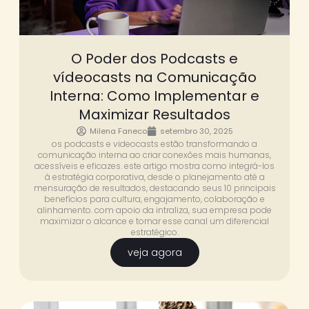
O Poder dos Podcasts e
vídeocasts na Comunicação
Interna: Como Implementar e
Maximizar Resultados
Milena Faneco
setembro 30, 2025
os podcasts e videocasts estão transformando a
comunicação interna ao criar conexões mais humanas,
acessíveis e eficazes. este artigo mostra como integrá-los
à estratégia corporativa, desde o planejamento até a
mensuração de resultados, destacando seus 10 principais
benefícios para cultura, engajamento, colaboração e
alinhamento. com apoio da intraliza, sua empresa pode
maximizar o alcance e tornar esse canal um diferencial
estratégico.
veja agora