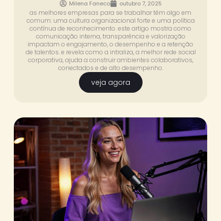
Milena Faneco
outubro 7, 2025
as melhores empresas para se trabalhar têm algo em
comum: uma cultura organizacional forte e uma política
contínua de reconhecimento. este artigo mostra como
comunicação interna, transparência e valorização
impactam o engajamento, o desempenho e a retenção
de talentos. e revela como a intraliza, a melhor rede social
corporativa, ajuda a construir ambientes colaborativos,
conectados e de alto desempenho.
veja agora