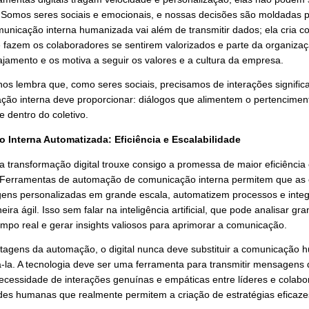
instinto de autossuficiência e crescimento pessoal
deve
estratégias que ofereçam
desenvolvimento contínuo
e op
da empresa.
instinto de justiça e equidade
não pode ser negligenciad
justa e transparente, promovendo um ambiente onde todos
mesmas oportunidades.
municação Interna Humanizada: O Valor do Toque Hum
ra as ferramentas digitais tragam velocidade e personalizaç
e humano. Somos seres sociais e emocionais, e nossas dec
ínas. A comunicação interna humanizada vai além de transmi
ionais que fazem os colaboradores se sentirem valorizados 
alece o engajamento e os motiva a seguir os valores e a cul
ropologia nos lembra que, como seres sociais, precisamos de
a comunicação interna deve proporcionar: diálogos que ali
ividualidade dentro do coletivo.