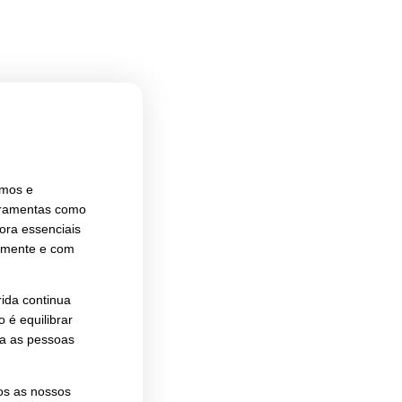
erna Híbrida
nteragimos, comunicamos e
a essa revolução. Ferramentas como
istemas digitais são agora essenciais
 informação flua rapidamente e com