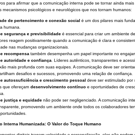
ntanto, mesmo com o avanço digital, a humanização da comu
o essencial para o engajamento genuíno dos colaboradores. 
ologia e empatia, automação e o toque humano, criando um
orma autêntica.
nte uma alma humana é capaz de tocar outra alma humana
intos primitivos para afirmar que a comunicação interna pode
hada com os mecanismos psicológicos e neurológicos que 
necessidade de pertencimento e conexão social
é um d
experiência humana.
instinto de segurança e previsibilidade
é essencial para
colaboradores reagem positivamente quando a comunicação
previsibilidade nas mudanças organizacionais.
instinto de recompensa
também desempenha um papel im
instinto de autoridade e confiança
. Líderes autênticos, 
uma conexão mais profunda com suas equipes. A comunicaç
que compartilham desafios e sucessos, promovendo uma r