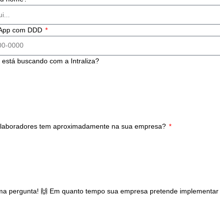
 ao fortalecimento da confiança na liderança e ao aumento 
ra organizacional.
“Dimensão emocional é vital para a motivação 
comunicação interna híbrida que prioriza o bem-estar e o 
ribui para uma marca empregadora sólida, atraindo talent
ego: procuram um propósito alinhado aos seus valores. Em
riência do colaborador é um diferencial estratégico, a hum
ulo entre a empresa e seus funcionários, gerando um impact
rna e posicionando a organização como um empregador des
gende agora uma demonstração!
reencha o formulário e descubra como a 
H da sua empresa para o próximo nível!