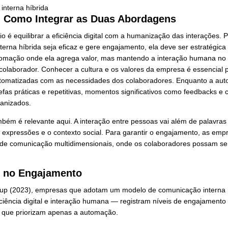
municação Interna Automatizada: Eficiência e Escalabil
outro lado, a transformação digital trouxe consigo a promess
labilidade. Ferramentas de automação de comunicação int
em mensagens personalizadas em grande escala, automatiz
es de maneira ágil. Isso sem falar na inteligência artificial
ados em tempo real e gerar insights valiosos para aprimora
ar das vantagens da automação, o digital nunca deve subs
potencializá-la. A tecnologia deve ser uma ferramenta para 
perder a necessidade de interações genuínas e empáticas ent
as habilidades humanas que realmente permitem a criação de
ilíbrio: Como Integrar as Duas Aborda
ande desafio é equilibrar a eficiência digital com a humaniz
nicação interna híbrida seja eficaz e gere engajamento, ela 