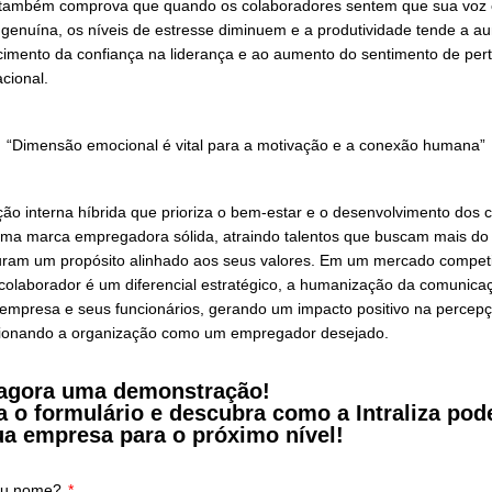
izando a automação onde ela agrega valor, mas mantendo a 
riência do colaborador. Conhecer a cultura e os valores da 
amentas automatizadas com as necessidades dos colaborad
til para tarefas práticas e repetitivas, momentos significat
m ser humanizados.
ciologia também é relevante aqui. A interação entre pessoas
lve gestos, expressões e o contexto social. Para garantir 
ntir canais de comunicação multidimensionais, onde os col
ouvidos.
Impacto no Engajamento
ndo a Gallup (2023), empresas que adotam um modelo de c
inando eficiência digital e interação humana — registram n
ue aquelas que priorizam apenas a automação.
urociência também comprova que quando os colaboradores 
nicação é genuína, os níveis de estresse diminuem e a prod