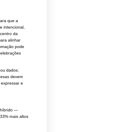
idade
a de maior eficiência e
erna permitem que as empresas
em processos e integrem diversas
, que pode analisar grandes volumes
r a comunicação.
tituir a comunicação humana, mas
transmitir mensagens de forma eficaz,
re líderes e colaboradores. Afinal,
 estratégias eficazes.
gens
ação das interações. Para que a
deve ser estratégica e intencional,