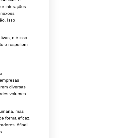
 ser estimulado por meio de
ortunidades de crescimento dentro
o. A comunicação interna deve ser
 os colaboradores tenham as
ano
ão, elas não podem substituir o
isões são moldadas por interações
tir dados; ela cria conexões
e parte da organização. Isso
tura da empresa.
 interações significativas, e é isso
mentem o pertencimento e respeitem