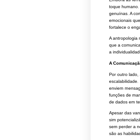
A Co
Embo
toqu
genu
emoc
fort
A ant
que 
a ind