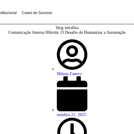
ralize-se
Institucional
Cases de Sucesso
blog intraliza
Comunicação Interna Híbrida: O Desafio de Hum
Milena Faneco