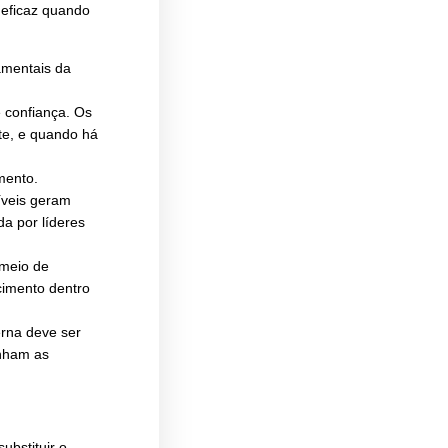
nicação interna híbrida continua
O verdadeiro desafio é equilibrar
 ambiente que envolva as pessoas
 e então nos voltamos as nossos
 se tornar ainda mais eficaz quando
nos tornam humanos:
os pilares mais fundamentais da
 criar um ambiente de confiança. Os
 é clara e consistente, e quando há
portante no engajamento.
transparentes e acessíveis geram
ão deve ser orientada por líderes
elação de confiança.