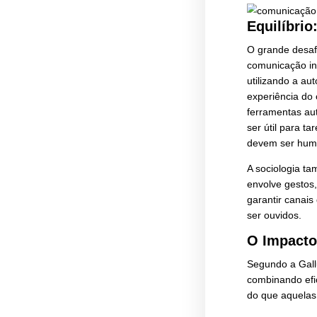
A Co
Por 
esca
envi
funçõ
de d
Apes
sim 
sem 
são 
Equ
O gr
comu