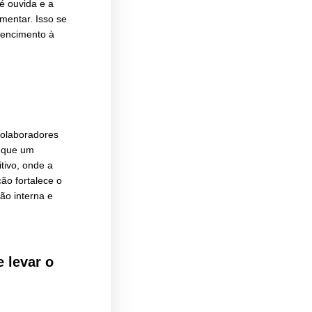
interação humana no centro da
empresa é essencial para alinhar
ores. Enquanto a automação pode
ivos como feedbacks e celebrações
 vai além de palavras ou dados;
o engajamento, as empresas devem
aboradores possam se expressar e
omunicação interna híbrido —
íveis de engajamento 33% mais altos
sentem que sua voz é ouvida e a
utividade tende a aumentar. Isso se