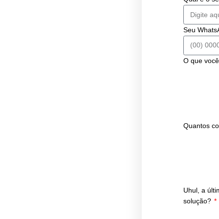
deve
cultu
Uma 
cont
empr
expe
vínc
exte
A
P
R