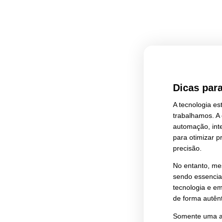
Dic
A te
trab
autom
para
prec