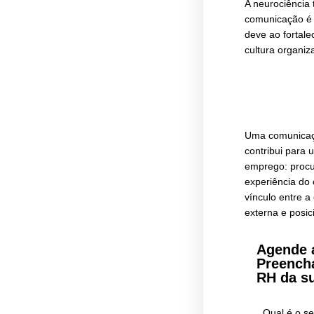
util
expe
ferr
ser ú
deve
A so
envo
gara
ser 
O 
Segu
comb
do q
A ne
comu