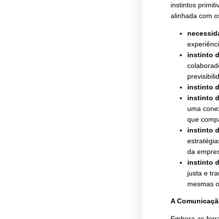
No e
send
tecn
de f
Some
inst
alin