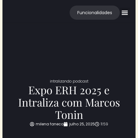
Funcionalidades
Cases de S
intralizando podcast
Expo ERH 2025 e
Intraliza com Marcos
Tonin
milena faneco
julho 25, 2025
11:59