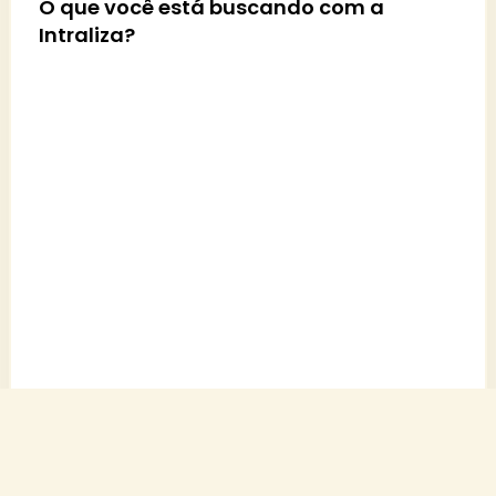
O que você está buscando com a
Intraliza?
Quantos colaboradores tem
aproximadamente na sua
empresa?