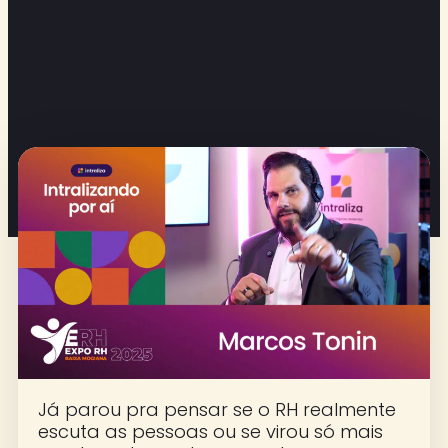
Já parou pra pensar se o RH realmente
escuta as pessoas ou se virou só mais