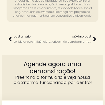
engajamento dos colaboradores. sua expertise inclui
estratégias de comunicação interna, gestão de crises,
programas de relacionamento, responsabilidade social,
esg, produção de eventos e liderança em projetos de
change management, cultura corporativa e diversidade.
post anterior
próximo post
se liderança é influência, comunicação é o superpoder – com fábio di renzo
crises não derrubam empresas. comunicação ruim, sim – com wagner zambon faneco
Agende agora uma
demonstração!
Preencha o formulário e veja nossa
plataforma funcionando por dentro!