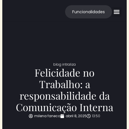
Funcionalidades
Cases de S
blog intraliza
Felicidade no
Trabalho: a
responsabilidade da
Comunicação Interna​
milena faneco
abril 8, 2025
13:50