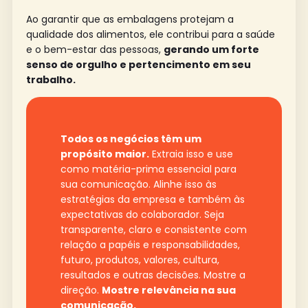
Ao garantir que as embalagens protejam a
qualidade dos alimentos, ele contribui para a saúde
e o bem-estar das pessoas,
gerando um forte
senso de orgulho e pertencimento em seu
trabalho.
Todos os negócios têm um
propósito maior.
Extraia isso e use
como matéria-prima essencial para
sua comunicação. Alinhe isso às
estratégias da empresa e também às
expectativas do colaborador. Seja
transparente, claro e consistente com
relação a papéis e responsabilidades,
futuro, produtos, valores, cultura,
resultados e outras decisões. Mostre a
direção.
Mostre relevância na sua
comunicação.