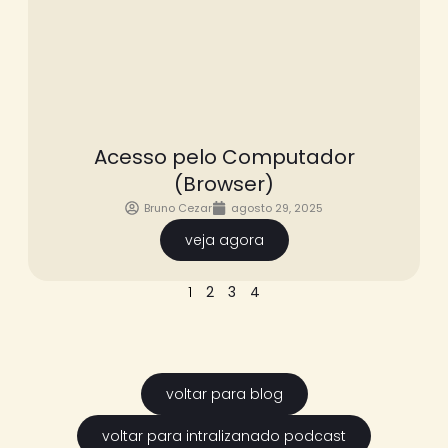
Acesso pelo Computador
(Browser)
Bruno Cezar
agosto 29, 2025
veja agora
1
2
3
4
voltar para blog
voltar para intralizanado podcast