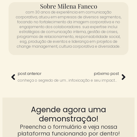
Sobre Milena Faneco
com 30 anos de experiência em comunicação
corporativa, atuou em empresas de diversos segmentos,
focando no fortalecimento da imagem corporativa e no
engajamento dos colaboradores. sua expertise inclui
estratégias de comunicação interna, gestão de crises,
programas de relacionamento, responsabilidade social,
esg, produção de eventos e liderança em projetos de
change management, cultura corporativa e diversidade.
post anterior
próximo post
conheça o segredo de uma cultura 400% mais forte e 100% mais estratégica
infoxicação e seu impacto na comunicação interna, na cultura organizacional e na felicidade no trabalho​
Agende agora uma
demonstração!
Preencha o formulário e veja nossa
plataforma funcionando por dentro!