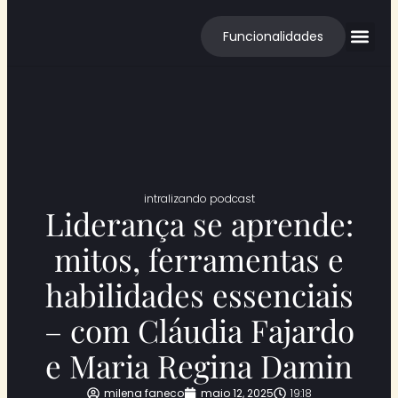
Funcionalidades
Cases de S
intralizando podcast
Liderança se aprende:
mitos, ferramentas e
habilidades essenciais
– com Cláudia Fajardo
e Maria Regina Damin
milena faneco
maio 12, 2025
19:18