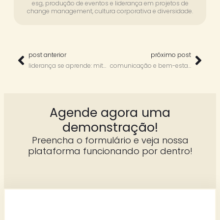
esg, produção de eventos e liderança em projetos de
change management, cultura corporativa e diversidade.
post anterior
próximo post
liderança se aprende: mitos, ferramentas e habilidades essenciais – com cláudia fajardo e maria regina damin
comunicação e bem-estar no trabalho: o que vem antes? — com mônica teófilo
Agende agora uma
demonstração!
Preencha o formulário e veja nossa
plataforma funcionando por dentro!