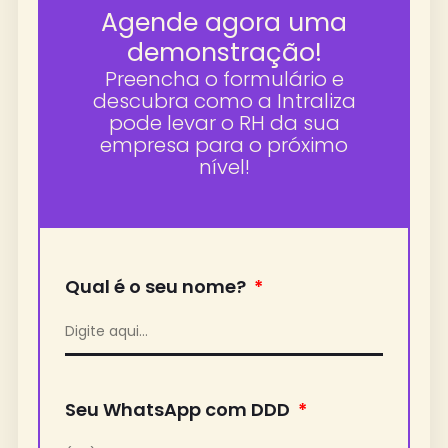
Agende agora uma
demonstração!
Preencha o formulário e
descubra como a Intraliza
pode levar o RH da sua
empresa para o próximo
nível!
Qual é o seu nome?
Seu WhatsApp com DDD