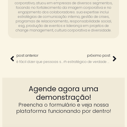
corporativa, atuou em empresas de diversos segmentos,
focando no fortalecimento da imagem corporativa e no
engajamento dos colaboradores. sua expertise inclui
estratégias de comunicação interna, gestão de crises,
programas de relacionamento, responsabilidade social,
esg, produção de eventos e liderança em projetos de
change management, cultura corporativa e diversidade.
post anterior
próximo post
é fácil dizer que pessoas são prioridade. difícil é provar no dia a dia – com priscilla couto
rh estratégico de verdade — com marcela freitas
Agende agora uma
demonstração!
Preencha o formulário e veja nossa
plataforma funcionando por dentro!