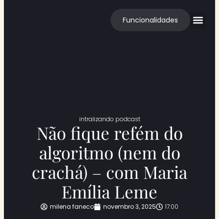
Funcionalidades
Cases de S
intralizando podcast
Não fique refém do
algoritmo (nem do
crachá) – com Maria
Emília Leme
milena faneco
novembro 3, 2025
17:00