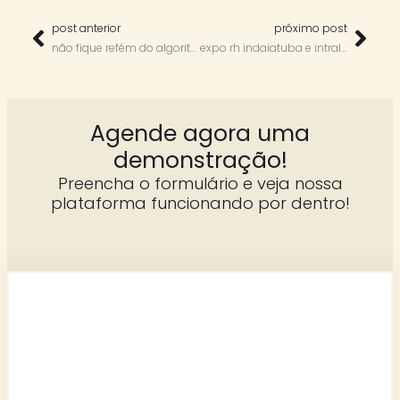
post anterior
próximo post
não fique refém do algoritmo (nem do crachá) – com maria emília leme
expo rh indaiatuba e intraliza com débora melchiades – intralizando por aí em parceria com erh play
Agende agora uma
demonstração!
Preencha o formulário e veja nossa
plataforma funcionando por dentro!