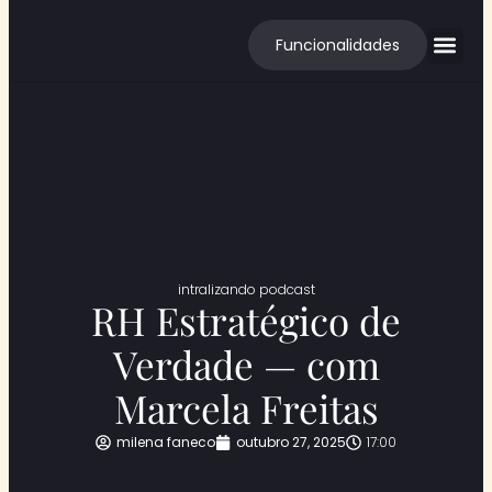
Funcionalidades
Cases de S
intralizando podcast
RH Estratégico de
Verdade — com
Marcela Freitas
milena faneco
outubro 27, 2025
17:00