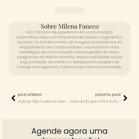
Sobre Milena Faneco
com 30 anos de experiência em comunicação
corporativa, atuou em empresas de diversos segmentos,
focando no fortalecimento da imagem corporativa e no
engajamento dos colaboradores. sua expertise inclui
estratégias de comunicação interna, gestão de crises,
programas de relacionamento, responsabilidade social,
esg, produção de eventos e liderança em projetos de
change management, cultura corporativa e diversidade.
post anterior
próximo post
cultura não sustenta liderança ruim e despreparada – com daniela araújo
você acha que nr01 é sobre saúde mental? não é! – com tatiana violaro bellini
Agende agora uma