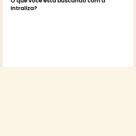
O que você está buscando com a
Intraliza?
Quantos colaboradores tem
aproximadamente na sua
empresa?