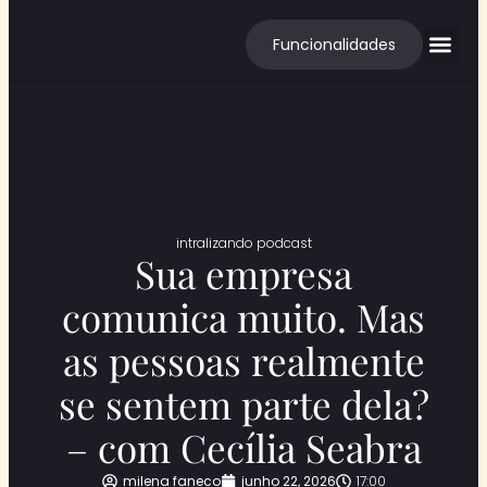
Funcionalidades
Cases de S
intralizando podcast
Sua empresa
comunica muito. Mas
as pessoas realmente
se sentem parte dela?
– com Cecília Seabra
milena faneco
junho 22, 2026
17:00