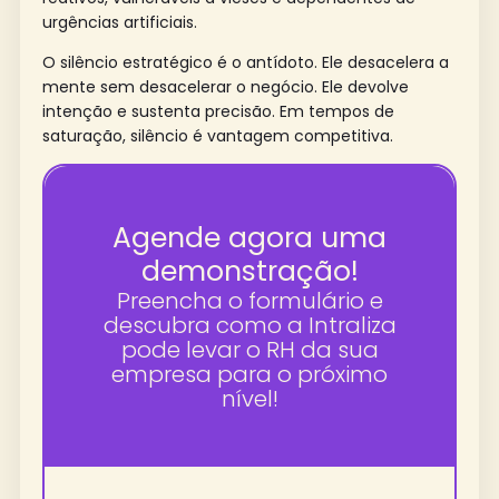
urgências artificiais.
O silêncio estratégico é o antídoto. Ele desacelera a
mente sem desacelerar o negócio. Ele devolve
intenção e sustenta precisão. Em tempos de
saturação, silêncio é vantagem competitiva.
Agende agora uma
demonstração!
Preencha o formulário e
descubra como a Intraliza
pode levar o RH da sua
empresa para o próximo
nível!