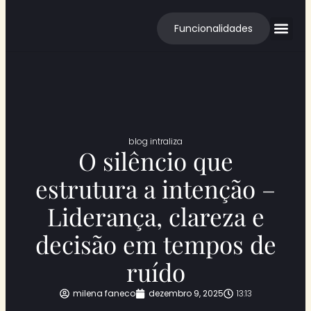
Funcionalidades
Cases de S
blog intraliza
O silêncio que
estrutura a intenção –
Liderança, clareza e
decisão em tempos de
ruído
milena faneco
dezembro 9, 2025
13:13