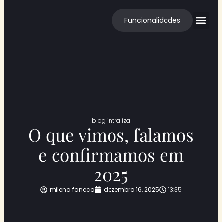
Funcionalidades
Cases de S
blog intraliza
O que vimos, falamos
e confirmamos em
2025
milena faneco
dezembro 16, 2025
13:35