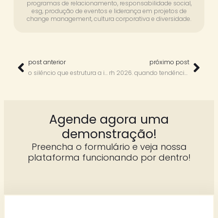
programas de relacionamento, responsabilidade social,
esg, produção de eventos e liderança em projetos de
change management, cultura corporativa e diversidade.
post anterior
próximo post
o silêncio que estrutura a intenção – liderança, clareza e decisão em tempos de ruído
rh 2026. quando tendência vira decisão de gestão.
Agende agora uma
demonstração!
Preencha o formulário e veja nossa
plataforma funcionando por dentro!