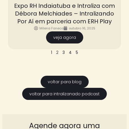
Expo RH Indaiatuba e Intraliza com
Débora Melchiades – Intralizando
Por Aí em parceria com ERH Play
Milena Faneco
outubro 16, 2025
veja agora
1
2
3
4
5
voltar para blog
voltar para intralizanado podcast
Agende agora uma